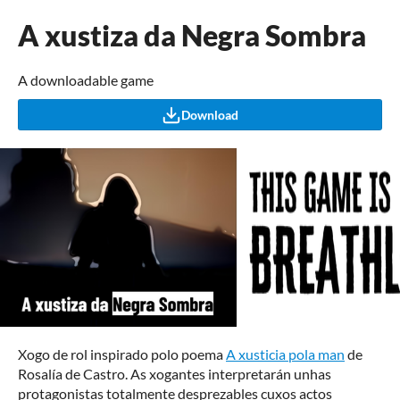
A xustiza da Negra Sombra
A downloadable game
Download
Xogo de rol inspirado polo poema
A xusticia pola man
de
Rosalía de Castro. As xogantes interpretarán unhas
protagonistas totalmente desprezables cuxos actos