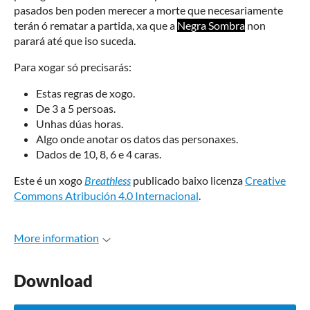
pasados ben poden merecer a morte que necesariamente
terán ó rematar a partida, xa que a
Negra Sombra
non
parará até que iso suceda.
Para xogar só precisarás:
Estas regras de xogo.
De 3 a 5 persoas.
Unhas dúas horas.
Algo onde anotar os datos das personaxes.
Dados de 10, 8, 6 e 4 caras.
Este é un xogo
Breathless
publicado baixo licenza
Creative
Commons Atribución 4.0 Internacional
.
More information
Download